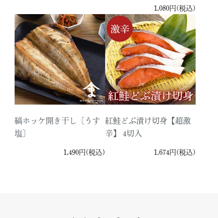
1,080円(税込)
縞ホッケ開き干し〔うす
紅鮭どぶ漬け切身【超激
塩〕
辛】 4切入
1,490円(税込)
1,674円(税込)