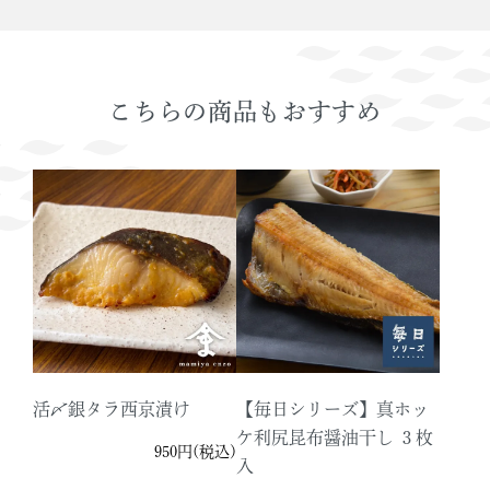
こちらの商品もおすすめ
活〆銀タラ西京漬け
【毎日シリーズ】真ホッ
ケ利尻昆布醤油干し ３枚
950円(税込)
入