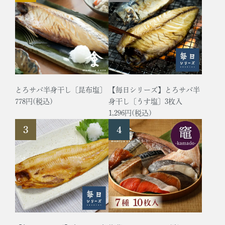
とろサバ半身干し〔昆布塩〕
【毎日シリーズ】とろサバ半
778円(税込)
身干し〔うす塩〕3枚入
1,296円(税込)