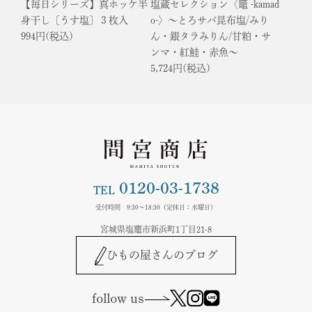
【毎日シリーズ】真ホッケ半
塩蔵セレクション〈竈 -kamad
身干し〔うす塩〕３枚入
o-〉～とろサバ昆布塩/みり
994円(税込)
ん・銀タラみりん/甘粕・サ
ンマ・紅鮭・赤魚～
5,724円(税込)
0120-03-1738
TEL
受付時間 9:30～18:30（定休日：水曜日）
宮城県塩竈市新浜町1丁目21-8
ひもの屋さんのブログ
follow us