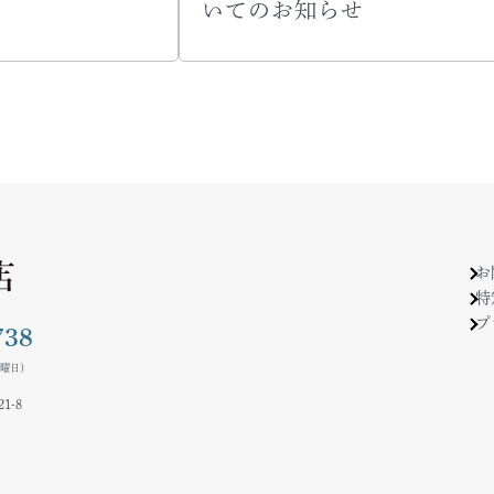
いてのお知らせ
お
特
プ
738
水曜日）
-8