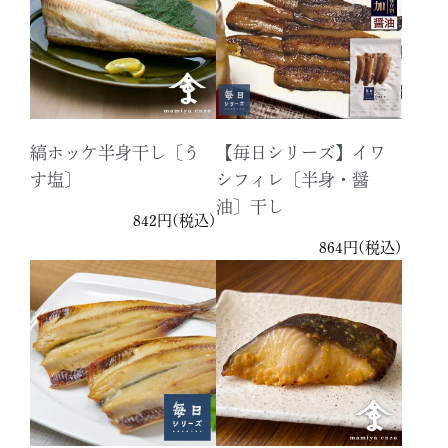
縞ホッケ半身干し〔う
【毎日シリーズ】イワ
す塩〕
シフィレ〔半身・醤
油〕干し
842円(税込)
864円(税込)