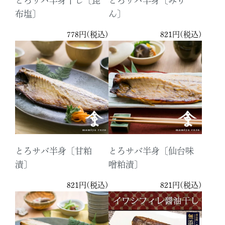
とろサバ半身干し〔昆
とろサバ半身〔みり
布塩〕
ん〕
778円(税込)
821円(税込)
とろサバ半身〔甘粕
とろサバ半身〔仙台味
漬〕
噌粕漬〕
821円(税込)
821円(税込)