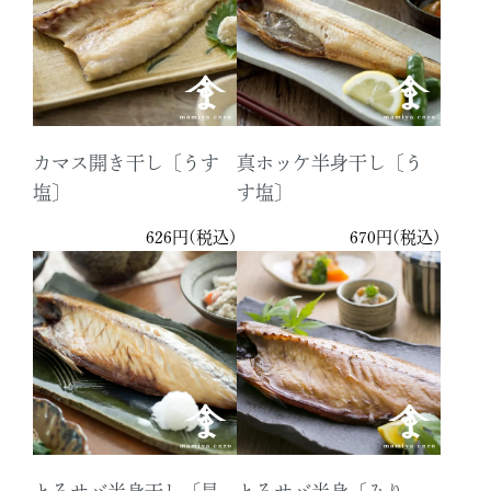
カマス開き干し〔うす
真ホッケ半身干し〔う
塩〕
す塩〕
626円(税込)
670円(税込)