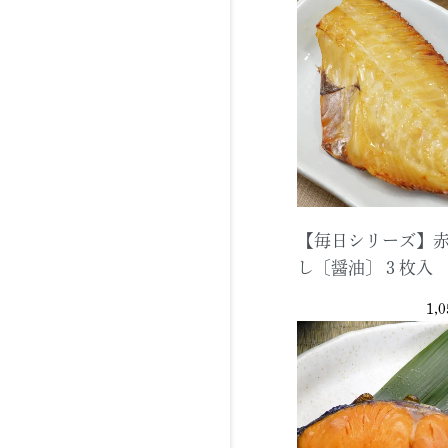
【毎日シリーズ】
し〔醤油〕３枚入
1,