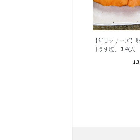
【毎日シリーズ】
〔うす塩〕３枚入
1,