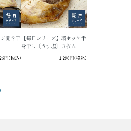
アジ開き干
【毎日シリーズ】縞ホッケ半
入
身干し〔うす塩〕３枚入
026円(税込)
1,296円(税込)