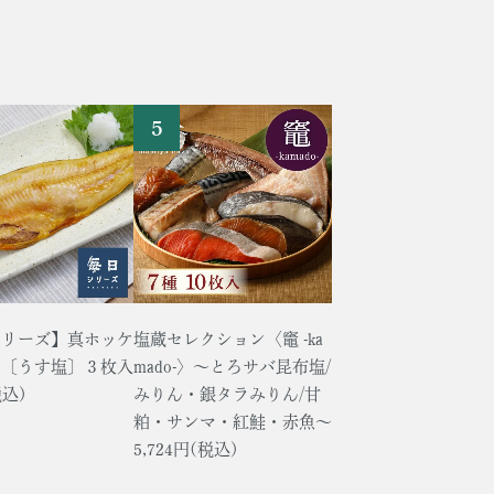
シリーズ】真ホッケ
塩蔵セレクション〈竈 -ka
し〔うす塩〕３枚入
mado-〉～とろサバ昆布塩/
税込)
みりん・銀タラみりん/甘
粕・サンマ・紅鮭・赤魚～
5,724円(税込)