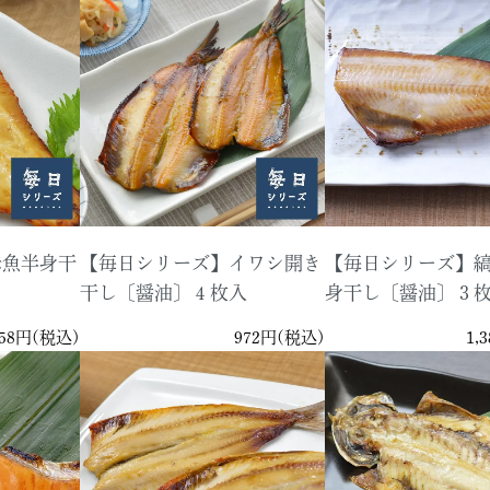
赤魚半身干
【毎日シリーズ】イワシ開き
【毎日シリーズ】
干し〔醤油〕４枚入
身干し〔醤油〕３
058円(税込)
972円(税込)
1,