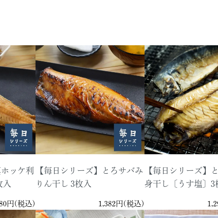
真ホッケ利
【毎日シリーズ】とろサバみ
【毎日シリーズ】
枚入
りん干し 3枚入
身干し〔うす塩〕3
080円(税込)
1,382円(税込)
1,