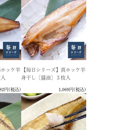
縞ホッケ半
【毎日シリーズ】真ホッケ半
枚入
身干し〔醤油〕３枚入
382円(税込)
1,069円(税込)