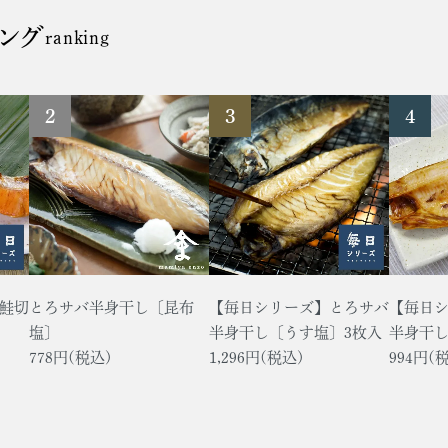
ング
ranking
鮭切
とろサバ半身干し〔昆布
【毎日シリーズ】とろサバ
【毎日
塩〕
半身干し〔うす塩〕3枚入
半身干
778円(税込)
1,296円(税込)
994円(